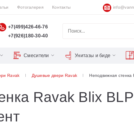
атьи
Фотогалерея
Контакты
info@vann
+7(499)426-46-76
+7(926)180-30-40
Смесители
Унитазы и биде
Classic
Серия Espirit
Кнопки слива
Chrome
ери Ravak
Душевые двери Ravak
Неподвижная стенка 
Душевы
Душевые двери
Domino
Серия Flat
Сиденья для унитазов
Cool
Domino Plus
Серия Freedom
Matrix
Умывал
Душевые уголки
нка Ravak Blix BL
Formy
Серия LIFE
Nexty
Средств
Поддоны для душа
ент
Freedom
Серия Neo
Сиденья OVO для душевых
Gentiana
Серия Puri
уголков