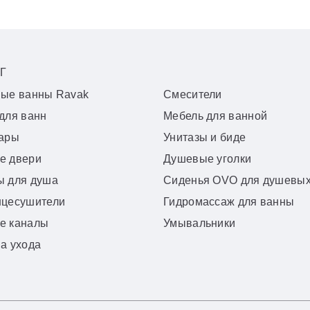
Г
вые ванны Ravak
Смесители
для ванн
Мебель для ванной
уары
Унитазы и биде
е двери
Душевые уголки
ы для душа
Сиденья OVO для душевых
нцесушители
Гидромассаж для ванны
е каналы
Умывальники
а ухода