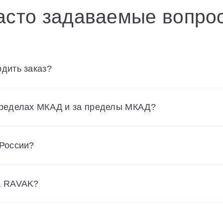
асто задаваемые вопро
дить заказ?
пределах МКАД и за пределы МКАД?
 России?
а RAVAK?