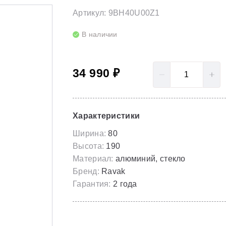
LoveStory II
Серия Solar
Артикул: 9BH40U00Z1
Полотенцесушители
NewDay
Серия Spring
В наличии
Гидромассаж для ванны
Rosa 95
Серия Susan
34 990 ₽
Rosa I
Скрытые части
Rosa II
Характеристики
Ширина:
80
Высота:
190
Материал:
алюминий, стекло
Бренд:
Ravak
Гарантия:
2 года