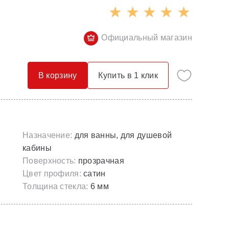
Опорные конструкции для ванн
Смесители с гигиеническим душем
Панели для ванн
Смесители скрытого монтажа
Официальный магазин
Сточные комплекты для ванн
Термостатические
Универсальные декоративные планки
В корзину
Купить в 1 клик
Назначение:
для ванны, для душевой
кабины
Поверхность:
прозрачная
Цвет профиля:
сатин
Толщина стекла:
6 мм