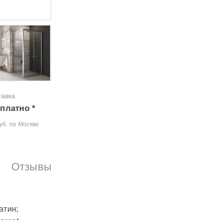
тавка
платно *
уб. по Москве
Отзывы
атин;