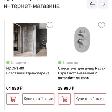
интернет-магазина
В наличии
В наличии
NDOP1-80
Смеситель для душа Ravak
Т
Блестящий+транспарент
Espirit встраиваемый 2
R
потребителя хром
64 990 ₽
29 990 ₽
1
Купить в 1 клик
Купить в 1 клик