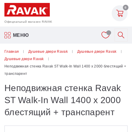
0
Официальный магазин RAVAK
Акриловые ванны Ravak
МЕНЮ
Смесители
Главная
Душевые двери Ravak
Душевые двери Ravak
Душевые двери Ravak
Шторки для ванн
Неподвижная стенка Ravak ST Walk-In Wall 1400 x 2000 блестящий +
транспарент
Мебель для ванной
Неподвижная стенка Ravak
Аксессуары
ST Walk-In Wall 1400 x 2000
блестящий + транспарент
Унитазы и биде
Душевые двери