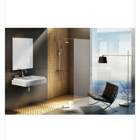
Душевые уголки
Поддоны для душа
Сиденья OVO для душевых уголков
Полотенцесушители
Гидромассаж для ванны
Душевые каналы
Умывальники
Средства ухода