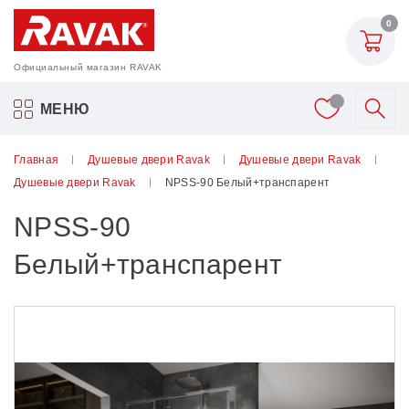
0
Официальный магазин RAVAK
Акриловые ванны Ravak
МЕНЮ
Смесители
Главная
Душевые двери Ravak
Душевые двери Ravak
Душевые двери Ravak
NPSS-90 Белый+транспарент
Шторки для ванн
NPSS-90
Мебель для ванной
Белый+транспарент
Аксессуары
Унитазы и биде
Душевые двери