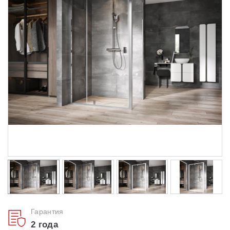
Душевые уголки
Поддоны для душа
Сиденья OVO для душевых уголков
Полотенцесушители
Гидромассаж для ванны
Душевые каналы
Умывальники
Средства ухода
Гарантия
2 года