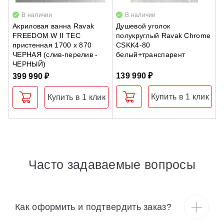
В наличии
В наличии
Акриловая ванна Ravak
Душевой уголок
Д
FREEDOM W II TEC
полукруглый Ravak Chrome
R
пристенная 1700 x 870
CSKK4-80
н
ЧЕРНАЯ (слив-перелив -
белый+транспарент
ЧЕРНЫЙ)
139 990 ₽
6
399 990 ₽
Купить в 1 клик
Купить в 1 клик
Часто задаваемые вопросы
Как оформить и подтвердить заказ?