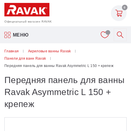
0
Официальный магазин RAVAK
Акриловые ванны Ravak
МЕНЮ
Смесители
Главная
Акриловые ванны Ravak
Панели для ванн Ravak
Шторки для ванн
Передняя панель для ванны Ravak Asymmetric L 150 + крепеж
Передняя панель для ванны
Мебель для ванной
Ravak Asymmetric L 150 +
Аксессуары
крепеж
Унитазы и биде
Душевые двери