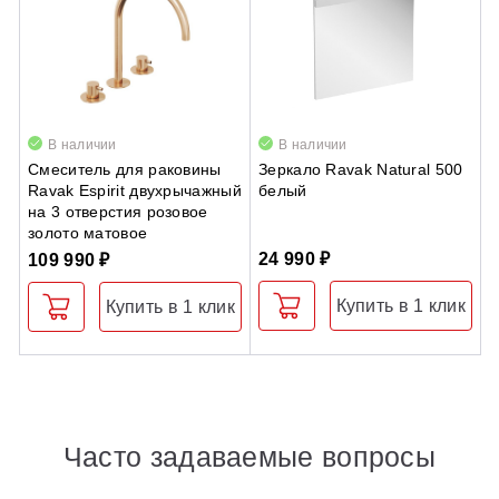
В наличии
В наличии
Смеситель для раковины
Зеркало Ravak Natural 500
N
Ravak Espirit двухрычажный
белый
Б
на 3 отверстия розовое
золото матовое
24 990 ₽
3
109 990 ₽
Купить в 1 клик
Купить в 1 клик
Часто задаваемые вопросы