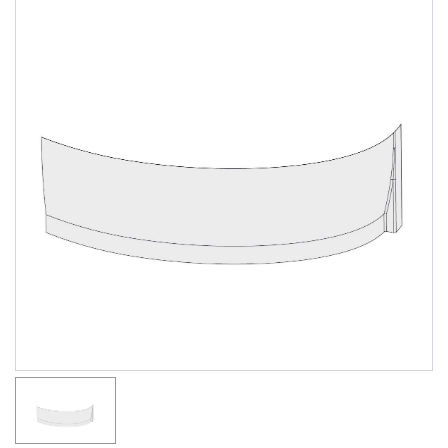
Душевые уголки
Поддоны для душа
Сиденья OVO для душевых уголков
Полотенцесушители
Гидромассаж для ванны
Душевые каналы
Умывальники
Средства ухода