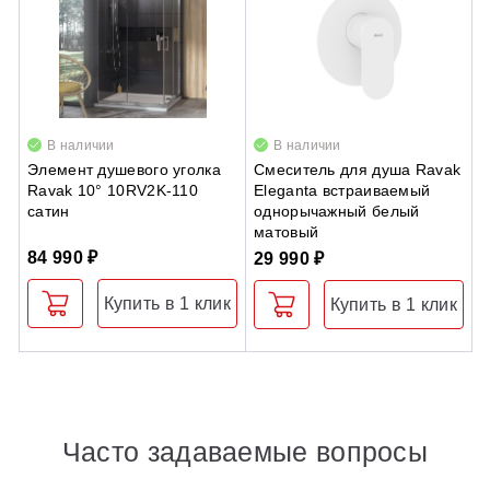
В наличии
В наличии
Элемент душевого уголка
Смеситель для душа Ravak
Д
Ravak 10° 10RV2K-110
Eleganta встраиваемый
S
сатин
однорычажный белый
ч
матовый
84 990 ₽
3
29 990 ₽
Купить в 1 клик
Купить в 1 клик
Часто задаваемые вопросы