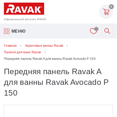
0
Официальный магазин RAVAK
Акриловые ванны Ravak
МЕНЮ
Смесители
Главная
Акриловые ванны Ravak
Панели для ванн Ravak
Шторки для ванн
Передняя панель Ravak A для ванны Ravak Avocado P 150
Передняя панель Ravak A
Мебель для ванной
для ванны Ravak Avocado P
Аксессуары
150
Унитазы и биде
Душевые двери