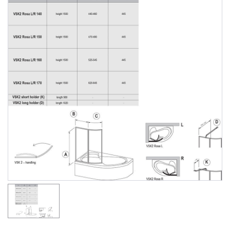
Душевые уголки
Поддоны для душа
Сиденья OVO для душевых уголков
Полотенцесушители
Гидромассаж для ванны
Душевые каналы
Умывальники
Средства ухода