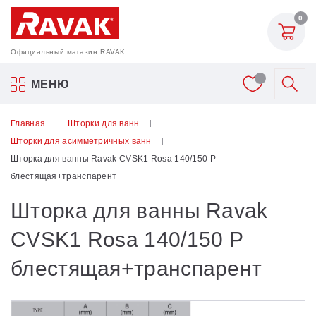
0
Официальный магазин RAVAK
Акриловые ванны Ravak
МЕНЮ
Смесители
Главная
Шторки для ванн
Шторки для асимметричных ванн
Шторки для ванн
Шторка для ванны Ravak CVSK1 Rosa 140/150 P
блестящая+транспарент
Мебель для ванной
Шторка для ванны Ravak
Аксессуары
CVSK1 Rosa 140/150 P
блестящая+транспарент
Унитазы и биде
Душевые двери