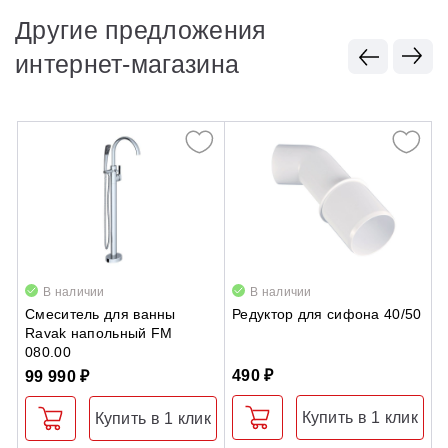
Другие предложения
интернет-магазина
В наличии
В наличии
Смеситель для ванны
Редуктор для сифона 40/50
П
Ravak напольный FM
I
080.00
490 ₽
6
99 990 ₽
Купить в 1 клик
Купить в 1 клик