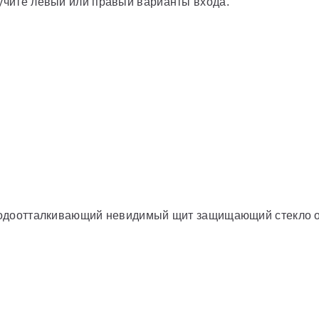
лучите левый или правый варианты входа.
)
 водоотталкивающий невидимый щит защищающий стекло от