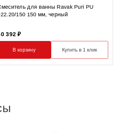
Смеситель для ванны Ravak Puri PU
Шторк
022.20/150 150 мм, черный
хром+
30 392 ₽
49 99
В корзину
Купить в 1 клик
сы