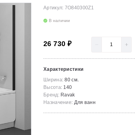
LoveStory II
Серия Solar
Артикул: 7O840300Z1
Полотенцесушители
NewDay
Серия Spring
В наличии
Гидромассаж для ванны
Rosa 95
Серия Susan
26 730 ₽
Rosa I
Скрытые части
Rosa II
Характеристики
Ширина:
80 см.
Высота:
140
Бренд:
Ravak
Назначение:
Для ванн