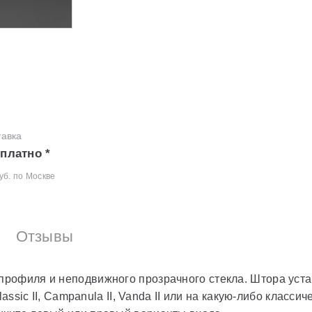
тавка
платно *
уб. по Москве
Отзывы
профиля и неподвижного прозрачного стекла. Штора устан
 Classic II, Campanula II, Vanda II или на какую-либо кла