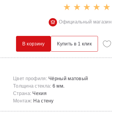
Опорные конструкции для ванн
Смесители с гигиеническим душем
Панели для ванн
Смесители скрытого монтажа
Официальный магазин
Сточные комплекты для ванн
Термостатические
Универсальные декоративные планки
В корзину
Купить в 1 клик
Цвет профиля:
Чёрный матовый
Толщина стекла:
6 мм.
Страна:
Чехия
Монтаж:
На стену