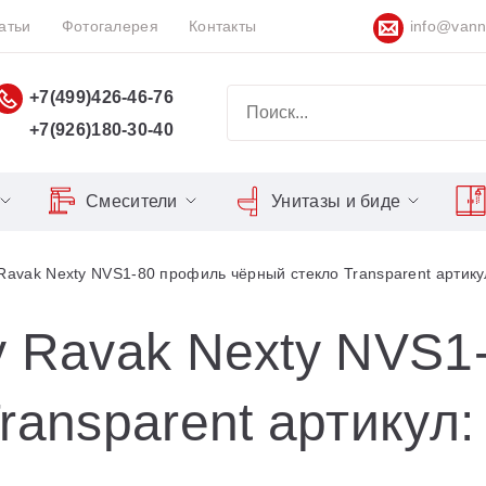
атьи
Фотогалерея
Контакты
info@vann
+7(499)426-46-76
+7(926)180-30-40
Смесители
Унитазы и биде
Classic
Серия Espirit
Кнопки слива
Chrome
Ravak Nexty NVS1-80 профиль чёрный стекло Transparent артик
Душевы
Душевые двери
Domino
Серия Flat
Сиденья для унитазов
Cool
Domino Plus
Серия Freedom
Matrix
Умывал
Душевые уголки
у Ravak Nexty NVS1
Formy
Серия LIFE
Nexty
Средств
Поддоны для душа
ransparent артикул
Freedom
Серия Neo
Сиденья OVO для душевых
Gentiana
Серия Puri
уголков