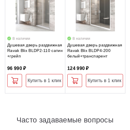
В наличии
В наличии
Душевая дверь раздвижная
Душевая дверь раздвижная
П
Ravak Blix BLDP2-110 сатин
Ravak Blix BLDP4-200
в
+грейп
белый+транспарент
96 990 ₽
124 990 ₽
3
Купить в 1 клик
Купить в 1 клик
Часто задаваемые вопросы