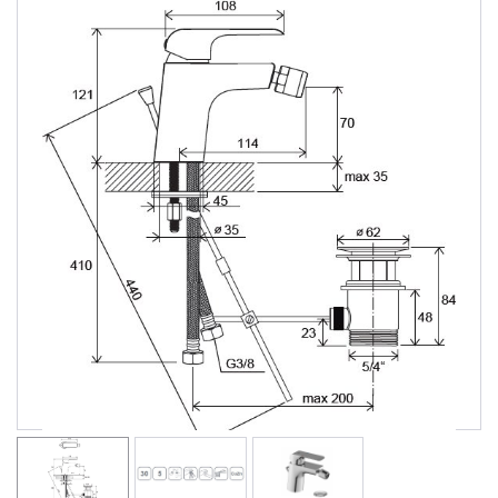
Душевые уголки
Поддоны для душа
Сиденья OVO для душевых уголков
Полотенцесушители
Гидромассаж для ванны
Душевые каналы
Умывальники
Средства ухода