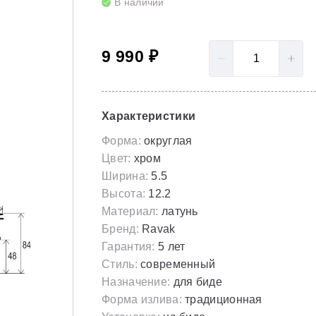
В наличии
LoveStory II
Серия Solar
Полотенцесушители
NewDay
Серия Spring
9 990 ₽
Гидромассаж для ванны
Rosa 95
Серия Susan
Rosa I
Скрытые части
Характеристики
Rosa II
Форма:
округлая
Цвет:
хром
Ширина:
5.5
Высота:
12.2
Материал:
латунь
Бренд:
Ravak
Гарантия:
5 лет
Стиль:
современный
Назначение:
для биде
Форма излива:
традиционная