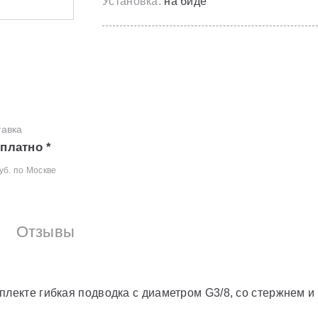
Установка:
на биде
тавка
платно *
уб. по Москве
Отзывы
плекте гибкая подводка с диаметром G3/8, со стержнем 