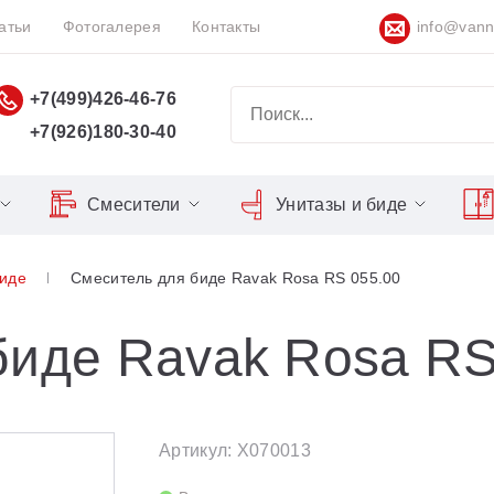
атьи
Фотогалерея
Контакты
info@vann
+7(499)426-46-76
+7(926)180-30-40
Смесители
Унитазы и биде
Classic
Серия Espirit
Кнопки слива
Chrome
биде
Смеситель для биде Ravak Rosa RS 055.00
Душевы
Душевые двери
Domino
Серия Flat
Сиденья для унитазов
Cool
Domino Plus
Серия Freedom
Matrix
Умывал
Душевые уголки
биде Ravak Rosa RS
Formy
Серия LIFE
Nexty
Средств
Поддоны для душа
Freedom
Серия Neo
Сиденья OVO для душевых
Артикул: X070013
Gentiana
Серия Puri
уголков