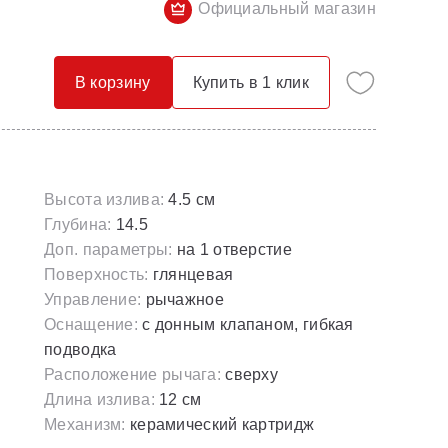
Официальный магазин
Опорные конструкции для ванн
Смесители с гигиеническим душем
Панели для ванн
Смесители скрытого монтажа
В корзину
Купить в 1 клик
Сточные комплекты для ванн
Термостатические
Универсальные декоративные планки
Высота излива:
4.5 см
Глубина:
14.5
Доп. параметры:
на 1 отверстие
Поверхность:
глянцевая
Управление:
рычажное
Оснащение:
с донным клапаном, гибкая
подводка
Расположение рычага:
сверху
Длина излива:
12 см
Механизм:
керамический картридж