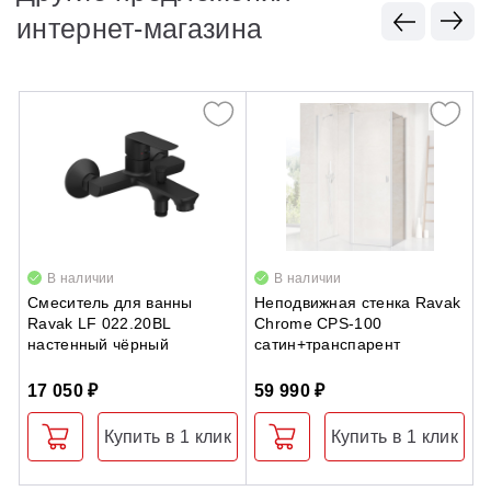
интернет-магазина
В наличии
В наличии
Смеситель для ванны
Неподвижная стенка Ravak
П
Ravak LF 022.20BL
Chrome CPS-100
в
настенный чёрный
сатин+транспарент
у
17 050 ₽
59 990 ₽
1
Купить в 1 клик
Купить в 1 клик