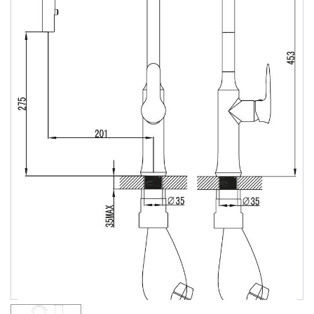
Душевые уголки
Поддоны для душа
Сиденья OVO для душевых уголков
Полотенцесушители
Гидромассаж для ванны
Душевые каналы
Умывальники
Средства ухода