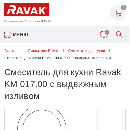
0
Официальный магазин RAVAK
Акриловые ванны Ravak
МЕНЮ
Смесители
Главная
Смесители Ravak
Смесители для кухни
Смеситель для кухни Ravak KM 017.00 с выдвижным изливом
Шторки для ванн
Смеситель для кухни Ravak
Мебель для ванной
KM 017.00 с выдвижным
изливом
Аксессуары
Унитазы и биде
Душевые двери