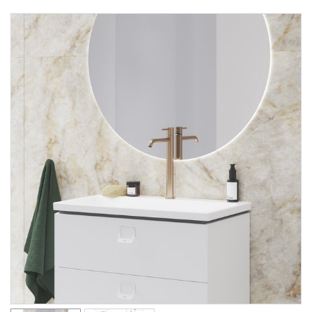
Душевые уголки
Поддоны для душа
Сиденья OVO для душевых уголков
Полотенцесушители
Гидромассаж для ванны
Душевые каналы
Умывальники
Средства ухода