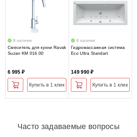
В наличии
В наличии
Смеситель для кухни Ravak
Гидромассажная система
З
Suzan KM 016.00
Eco Ultra Standart
с
6 995 ₽
149 990 ₽
1
Купить в 1 клик
Купить в 1 клик
Часто задаваемые вопросы