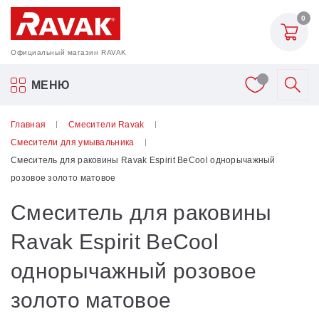
0
Официальный магазин RAVAK
Акриловые ванны Ravak
МЕНЮ
Смесители
Главная
Смесители Ravak
Смесители для умывальника
Шторки для ванн
Смеситель для раковины Ravak Espirit BeCool однорычажный
розовое золото матовое
Мебель для ванной
Смеситель для раковины
Аксессуары
Ravak Espirit BeCool
однорычажный розовое
Унитазы и биде
золото матовое
Душевые двери