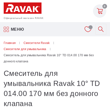
0
Официальный магазин RAVAK
Акриловые ванны Ravak
МЕНЮ
Смесители
Главная
Смесители Ravak
Смесители для умывальника
Шторки для ванн
Смеситель для умывальника Ravak 10° TD 014.00 170 мм без
донного клапана
Мебель для ванной
Смеситель для
Аксессуары
умывальника Ravak 10° TD
014.00 170 мм без донного
Унитазы и биде
клапана
Душевые двери