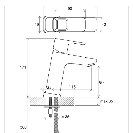
Душевые уголки
Поддоны для душа
Сиденья OVO для душевых уголков
Полотенцесушители
Гидромассаж для ванны
Душевые каналы
Умывальники
Средства ухода