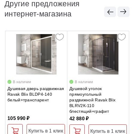
Другие предложения
интернет-магазина
В наличии
В наличии
Душевая дверь раздвижная
Душевой уголок
Д
Ravak Blix BLDP4-140
прямоугольный
п
белый+транспарент
раздвижной Ravak Blix
S
BLRV2К-110
п
блестящий+графит
с
105 990 ₽
42 880 ₽
4
Купить в 1 клик
Купить в 1 клик