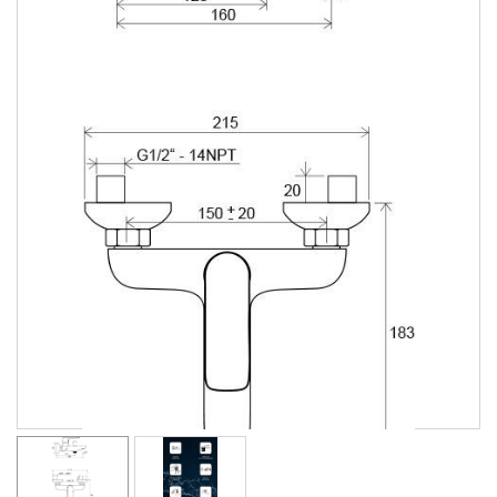
Душевые уголки
Поддоны для душа
Сиденья OVO для душевых уголков
Полотенцесушители
Гидромассаж для ванны
Душевые каналы
Умывальники
Средства ухода