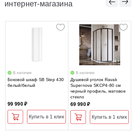
интернет-магазина
В наличии
В наличии
Боковой шкаф SB Step 430
Душевой уголок Ravak
Т
белый/белый
Supernova SKCP4-80 см
C
черный профиль, матовое
стекло
99 990 ₽
2
69 990 ₽
Купить в 1 клик
Купить в 1 клик