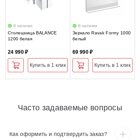
В наличии
В наличии
Столешница BALANCE
Зеркало Ravak Formy 1000
С
1200 белая
белый
в
0
24 990 ₽
69 990 ₽
4
Купить в 1 клик
Купить в 1 клик
Часто задаваемые вопросы
Как оформить и подтвердить заказ?