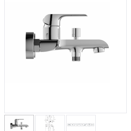
Душевые уголки
Поддоны для душа
Сиденья OVO для душевых уголков
Полотенцесушители
Гидромассаж для ванны
Душевые каналы
Умывальники
Средства ухода