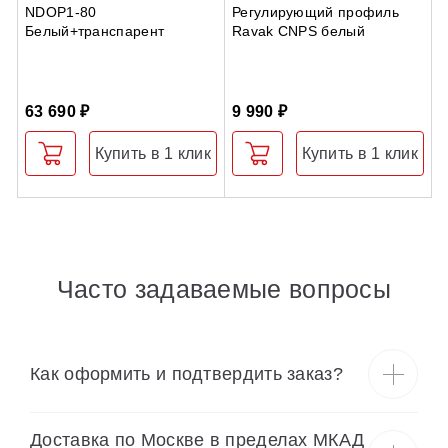
NDOP1-80
Регулирующий профиль
Ш
Белый+транспарент
Ravak CNPS белый
C
с
63 690 ₽
9 990 ₽
6
Купить в 1 клик
Купить в 1 клик
Часто задаваемые вопросы
Как оформить и подтвердить заказ?
Доставка по Москве в пределах МКАД