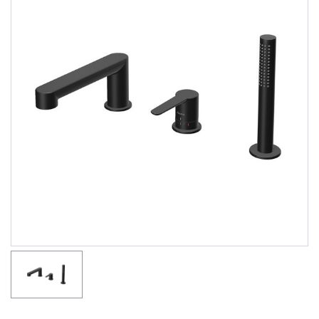
Душевые уголки
Поддоны для душа
Сиденья OVO для душевых уголков
Полотенцесушители
Гидромассаж для ванны
Душевые каналы
Умывальники
Средства ухода