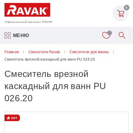
0
Официальный магазин RAVAK
Акриловые ванны Ravak
МЕНЮ
Смесители
Главная
Смесители Ravak
Смесители для ванны
Смеситель врезной каскадный для ванн PU 026.20
Шторки для ванн
Смеситель врезной
Мебель для ванной
каскадный для ванн PU
026.20
Аксессуары
Унитазы и биде
хит
Душевые двери