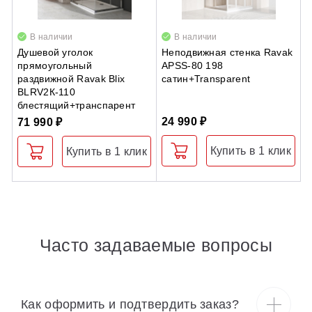
В наличии
В наличии
Душевой уголок
Неподвижная стенка Ravak
Т
прямоугольный
APSS-80 198
R
раздвижной Ravak Blix
сатин+Transparent
б
BLRV2К-110
блестящий+транспарент
24 990 ₽
9
71 990 ₽
Купить в 1 клик
Купить в 1 клик
Часто задаваемые вопросы
Как оформить и подтвердить заказ?