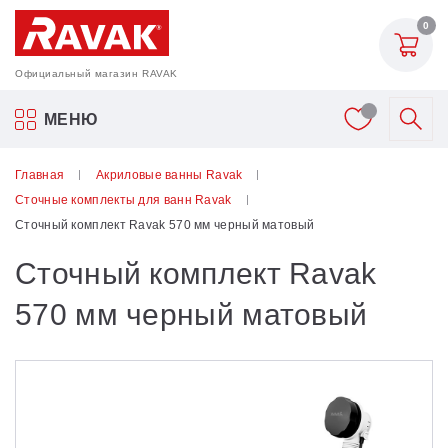
0
Официальный магазин RAVAK
Акриловые ванны Ravak
МЕНЮ
Смесители
Главная
Акриловые ванны Ravak
Сточные комплекты для ванн Ravak
Шторки для ванн
Сточный комплект Ravak 570 мм черный матовый
Сточный комплект Ravak
Мебель для ванной
570 мм черный матовый
Аксессуары
Унитазы и биде
Душевые двери