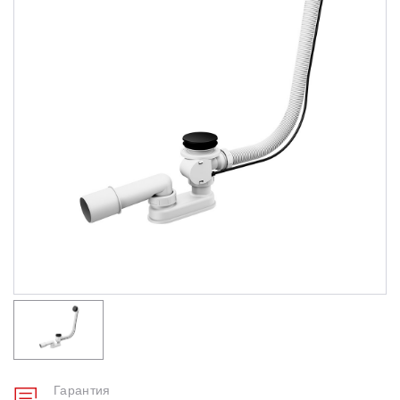
Душевые уголки
Поддоны для душа
Сиденья OVO для душевых уголков
Полотенцесушители
Гидромассаж для ванны
Душевые каналы
Умывальники
Средства ухода
Гарантия