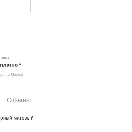
тавка
платно *
уб. по Москве
Отзывы
черный матовый