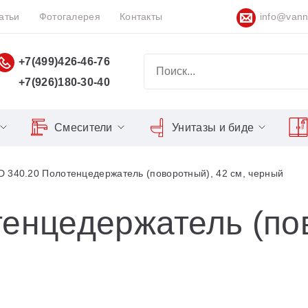
атьи
Фотогалерея
Контакты
info@vann
+7(499)426-46-76
+7(926)180-30-40
Смесители
Унитазы и биде
Classic
Серия Espirit
Кнопки слива
Chrome
D 340.20 Полотенцедержатель (поворотный), 42 см, черный
Душевы
Душевые двери
Domino
Серия Flat
Сиденья для унитазов
Cool
Domino Plus
Серия Freedom
Matrix
Умывал
Душевые уголки
тенцедержатель (по
Formy
Серия LIFE
Nexty
Средств
Поддоны для душа
Freedom
Серия Neo
Сиденья OVO для душевых
Gentiana
Серия Puri
уголков