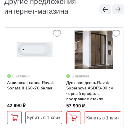
Другие предложения
интернет-магазина
В наличии
В наличии
Акриловая ванна Ravak
Душевая дверь Ravak
З
Sonata II 160х70 белая
Supernova ASDP3-90 см
б
черный профиль,
прозрачное стекло
42 990 ₽
5
57 990 ₽
Купить в 1 клик
Купить в 1 клик