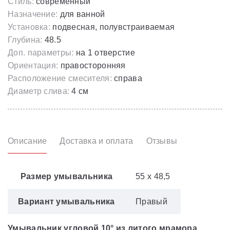
Стиль:
современный
Назначение:
для ванной
Установка:
подвесная, полувстраиваемая
Глубина:
48.5
Доп. параметры:
на 1 отверстие
Ориентация:
правосторонняя
Расположение смесителя:
справа
Диаметр слива:
4 см
Описание
Доставка и оплата
Отзывы
Размер умывальника
55 x 48,5
Вариант умывальника
Правый
Умывальник угловой 10° из литого мрамора.