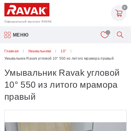
0
Официальный магазин RAVAK
Акриловые ванны Ravak
МЕНЮ
Смесители
Главная
Умывальники
10°
Умывальник Ravak угловой 10° 550 из литого мрамора правый
Шторки для ванн
Умывальник Ravak угловой
Мебель для ванной
10° 550 из литого мрамора
правый
Аксессуары
Унитазы и биде
Душевые двери