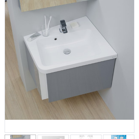
Душевые уголки
Поддоны для душа
Сиденья OVO для душевых уголков
Полотенцесушители
Гидромассаж для ванны
Душевые каналы
Умывальники
Средства ухода