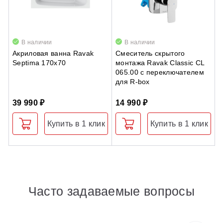
В наличии
В наличии
Акриловая ванна Ravak
Смеситель скрытого
П
Septima 170х70
монтажа Ravak Classic CL
1
065.00 с переключателем
для R-box
39 990 ₽
14 990 ₽
1
Купить в 1 клик
Купить в 1 клик
Часто задаваемые вопросы