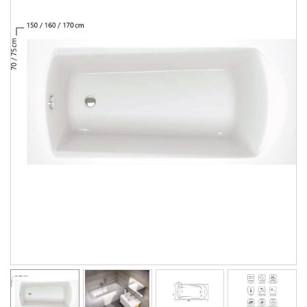
Душевые уголки
Поддоны для душа
Сиденья OVO для душевых уголков
Полотенцесушители
Гидромассаж для ванны
Душевые каналы
Умывальники
Средства ухода