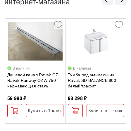
интернет-магазина
В наличии
В наличии
Душевой канал Ravak OZ
Тумба под умывальник
А
Ravak Runway OZW 750 -
Ravak SD BALANCE 800
S
нержавеющая сталь
белый/графит
б
59 990 ₽
98 298 ₽
3
Купить в 1 клик
Купить в 1 клик