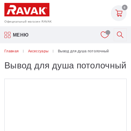
0
Официальный магазин RAVAK
Акриловые ванны Ravak
МЕНЮ
Смесители
Главная
Аксессуары
Вывод для душа потолочный
Вывод для душа потолочный
Шторки для ванн
Мебель для ванной
Аксессуары
Унитазы и биде
Душевые двери