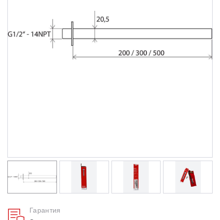
Душевые уголки
Поддоны для душа
Сиденья OVO для душевых уголков
Полотенцесушители
Гидромассаж для ванны
Душевые каналы
Умывальники
Средства ухода
Гарантия