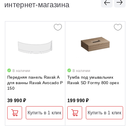
интернет-магазина
В наличии
В наличии
Передняя панель Ravak A
Тумба под умывальник
Б
для ванны Ravak Avocado P
Ravak SD Formy 800 орех
R
150
39 990 ₽
199 990 ₽
1
Купить в 1 клик
Купить в 1 клик