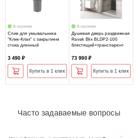
В наличии
В наличии
Слив для умывальника
Душевая дверь раздвижная
Т
"Клик-Клак" с закрытием
Ravak Blix BLDP2-100
R
стока длинный
блестящий+транспарент
т
3 490 ₽
73 990 ₽
3
Купить в 1 клик
Купить в 1 клик
Часто задаваемые вопросы