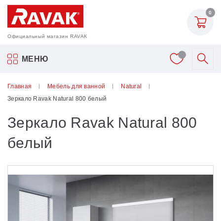
0
Официальный магазин RAVAK
Акриловые ванны Ravak
МЕНЮ
Смесители
Главная
Мебель для ванной
Natural
Зеркало Ravak Natural 800 белый
Шторки для ванн
Зеркало Ravak Natural 800
Мебель для ванной
белый
Аксессуары
Унитазы и биде
Душевые двери