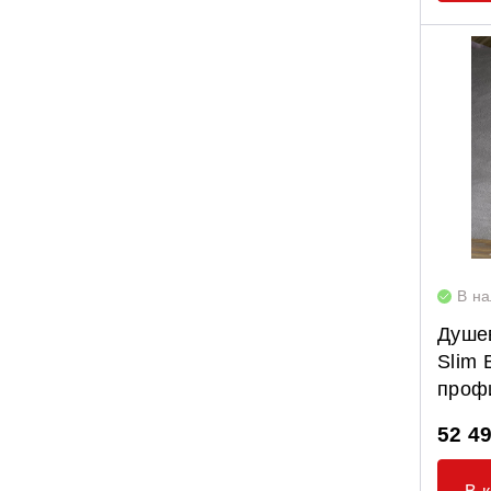
В н
Душев
Slim 
профи
52 4