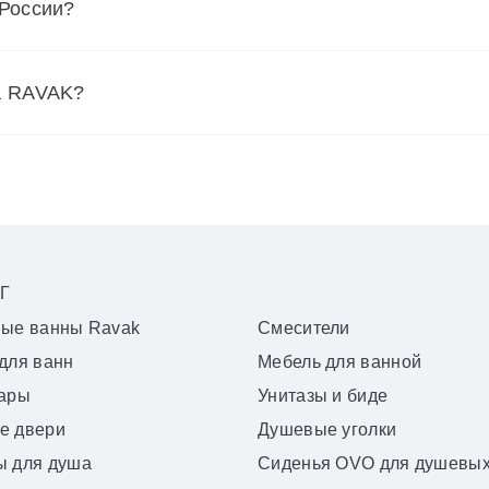
 России?
а RAVAK?
Г
вые ванны Ravak
Смесители
для ванн
Мебель для ванной
уары
Унитазы и биде
е двери
Душевые уголки
ы для душа
Сиденья OVO для душевых