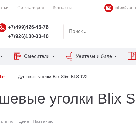
атьи
Фотогалерея
Контакты
info@vann
+7(499)426-46-76
+7(926)180-30-40
Смесители
Унитазы и биде
Classic
Серия Espirit
Кнопки слива
Chrome
Slim
Душевые уголки Blix Slim BLSRV2
Душевы
Душевые двери
Domino
Серия Flat
Сиденья для унитазов
Cool
Domino Plus
Серия Freedom
Matrix
Умывал
Душевые уголки
шевые уголки Blix 
Formy
Серия LIFE
Nexty
10°
Средств
lix
Freedom
Серия Neo
ать по:
Цене
Названию
Blix Slim
Gentiana
Серия Puri
rilliant