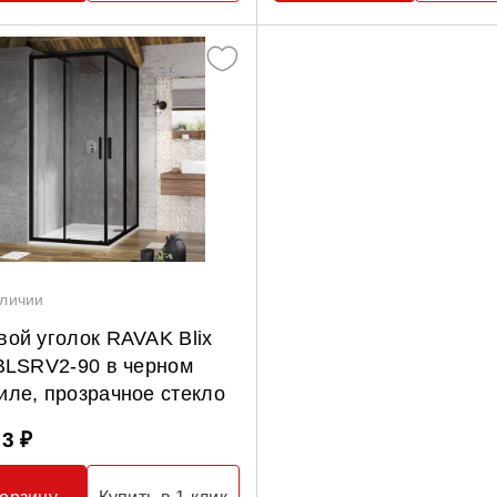
аличии
ой уголок RAVAK Blix
BLSRV2-90 в черном
ле, прозрачное стекло
93 ₽