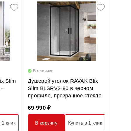
Опорные конструкции для ванн
Смесители с гигиеническим душем
Панели для ванн
Смесители скрытого монтажа
Сточные комплекты для ванн
Термостатические
Универсальные декоративные планки
В наличии
x Slim
Душевой уголок RAVAK Blix
 +
Slim BLSRV2-80 в черном
профиле, прозрачное стекло
69 990 ₽
 1 клик
В корзину
Купить в 1 клик