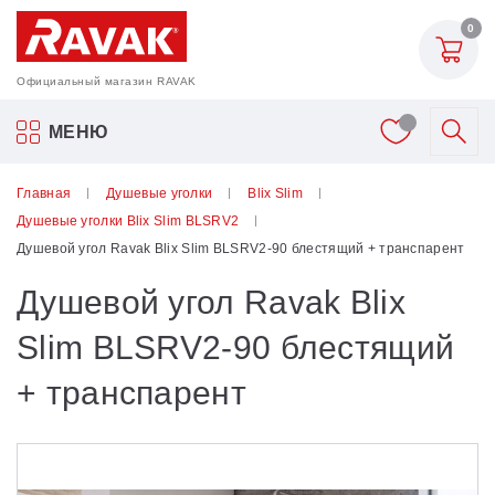
0
Официальный магазин RAVAK
Акриловые ванны Ravak
МЕНЮ
Смесители
Главная
Душевые уголки
Blix Slim
Душевые уголки Blix Slim BLSRV2
Шторки для ванн
Душевой угол Ravak Blix Slim BLSRV2-90 блестящий + транспарент
Душевой угол Ravak Blix
Мебель для ванной
Slim BLSRV2-90 блестящий
Аксессуары
+ транспарент
Унитазы и биде
Душевые двери