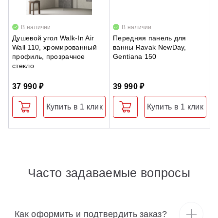
В наличии
В наличии
Душевой угол Walk-In Air
Передняя панель для
К
Wall 110, хромированный
ванны Ravak NewDay,
B
профиль, прозрачное
Gentiana 150
х
стекло
37 990 ₽
39 990 ₽
8
Купить в 1 клик
Купить в 1 клик
Часто задаваемые вопросы
Как оформить и подтвердить заказ?