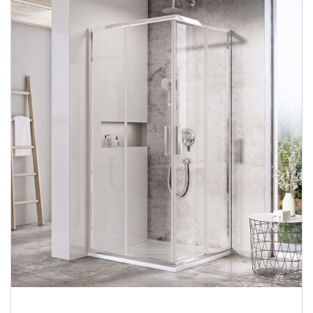
Душевые уголки
Поддоны для душа
Сиденья OVO для душевых уголков
Полотенцесушители
Гидромассаж для ванны
Душевые каналы
Умывальники
Средства ухода