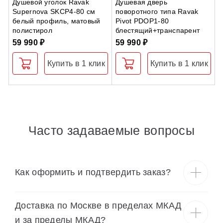
Душевой уголок Ravak
Душевая дверь
Д
Supernova SKCP4-80 см
поворотного типа Ravak
R
белый профиль, матовый
Pivot PDOP1-80
полистирол
блестящий+транспарент
2
59 990 ₽
59 990 ₽
Купить в 1 клик
Купить в 1 клик
Часто задаваемые вопросы
Как оформить и подтвердить заказ?
Доставка по Москве в пределах МКАД
и за пределы МКАД?