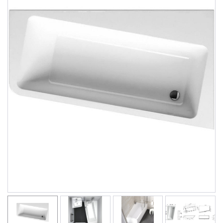
Душевые уголки
Поддоны для душа
Сиденья OVO для душевых уголков
Полотенцесушители
Гидромассаж для ванны
Душевые каналы
Умывальники
Средства ухода