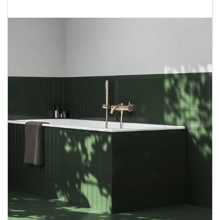
Душевые уголки
Поддоны для душа
Сиденья OVO для душевых уголков
Полотенцесушители
Гидромассаж для ванны
Душевые каналы
Умывальники
Средства ухода