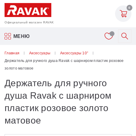
0
Официальный магазин RAVAK
Акриловые ванны Ravak
МЕНЮ
Смесители
Главная
Аксессуары
Аксессуары 10°
Держатель для ручного душа Ravak с шарниром пластик розовое
Шторки для ванн
золото матовое
Держатель для ручного
Мебель для ванной
душа Ravak с шарниром
Аксессуары
пластик розовое золото
Унитазы и биде
матовое
Душевые двери