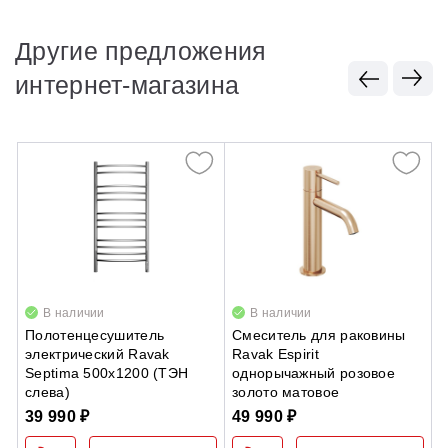
Другие предложения
интернет-магазина
В наличии
В наличии
Полотенцесушитель
Смеситель для раковины
Ш
электрический Ravak
Ravak Espirit
V
Septima 500х1200 (ТЭН
однорычажный розовое
т
слева)
золото матовое
4
39 990 ₽
49 990 ₽