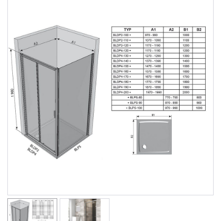
Душевые уголки
Поддоны для душа
Сиденья OVO для душевых уголков
Полотенцесушители
Гидромассаж для ванны
Душевые каналы
Умывальники
Средства ухода