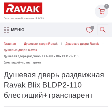
0
Официальный магазин RAVAK
Акриловые ванны Ravak
МЕНЮ
Смесители
Главная
Душевые двери Ravak
Душевые двери Ravak
Душевые двери Ravak
Шторки для ванн
Душевая дверь раздвижная Ravak Blix BLDP2-110
блестящий+транспарент
Мебель для ванной
Душевая дверь раздвижная
Аксессуары
Ravak Blix BLDP2-110
блестящий+транспарент
Унитазы и биде
Душевые двери