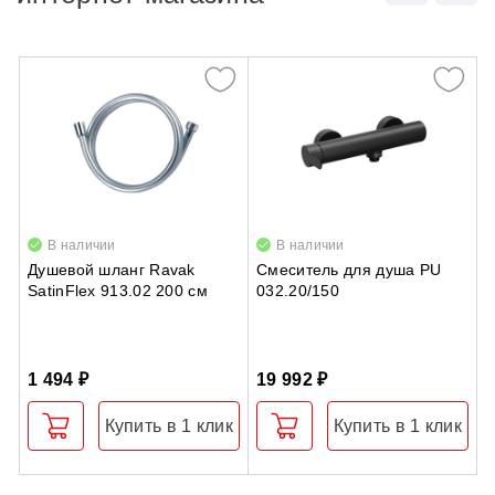
В наличии
В наличии
Душевой шланг Ravak
Смеситель для душа PU
А
SatinFlex 913.02 200 см
032.20/150
F
1
с
1 494 ₽
19 992 ₽
2
Купить в 1 клик
Купить в 1 клик