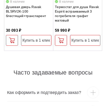
В наличии
В наличии
Душевая дверь Ravak
Термостат для душа Ravak
У
BLSRV2K-100
Espirit встраиваемый 3
к
блестящий+транспарент
потребителя графит
6
матовый
30 093 ₽
59 990 ₽
4
Купить в 1 клик
Купить в 1 клик
Часто задаваемые вопросы
Как оформить и подтвердить заказ?