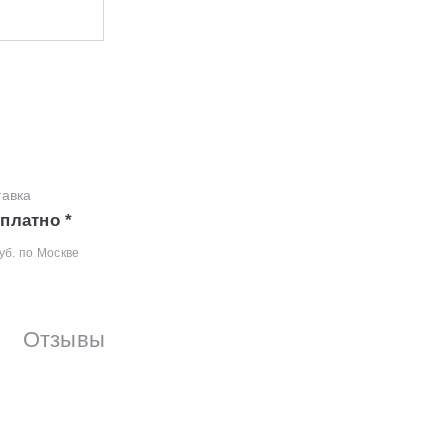
тавка
платно *
уб. по Москве
Отзывы