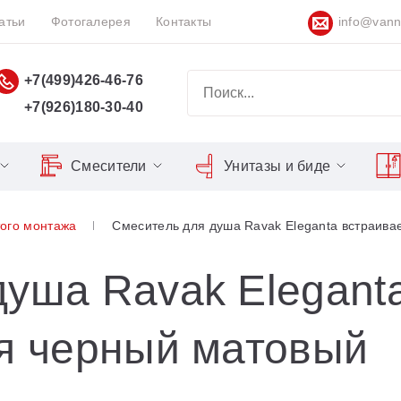
атьи
Фотогалерея
Контакты
info@vann
+7(499)426-46-76
+7(926)180-30-40
Смесители
Унитазы и биде
Classic
Серия Espirit
Кнопки слива
Chrome
ого монтажа
Смеситель для душа Ravak Eleganta встраива
Душевы
Душевые двери
Domino
Серия Flat
Сиденья для унитазов
Cool
Domino Plus
Серия Freedom
Matrix
Умывал
Душевые уголки
душа Ravak Elegant
Formy
Серия LIFE
Nexty
Средств
Поддоны для душа
ля черный матовый
Freedom
Серия Neo
Сиденья OVO для душевых
Gentiana
Серия Puri
уголков