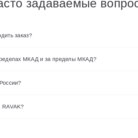
асто задаваемые вопро
дить заказ?
пределах МКАД и за пределы МКАД?
 России?
а RAVAK?