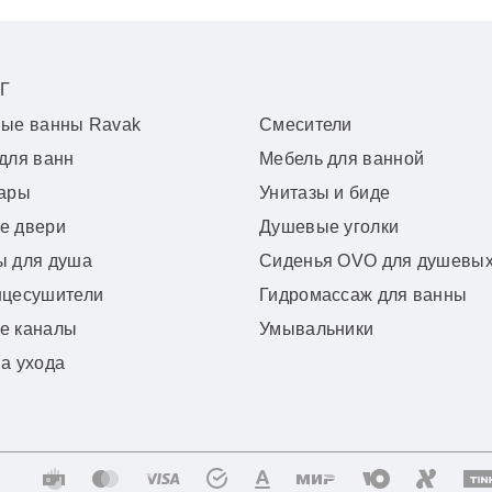
Г
вые ванны Ravak
Смесители
для ванн
Мебель для ванной
уары
Унитазы и биде
е двери
Душевые уголки
ы для душа
Сиденья OVO для душевых
нцесушители
Гидромассаж для ванны
е каналы
Умывальники
а ухода