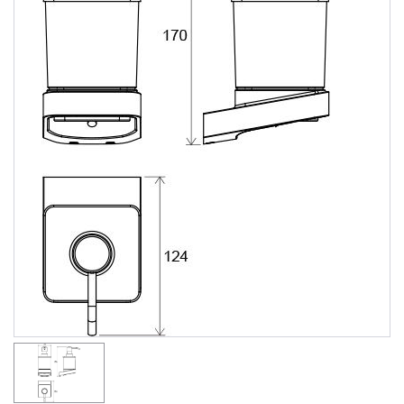
Душевые уголки
Поддоны для душа
Сиденья OVO для душевых уголков
Полотенцесушители
Гидромассаж для ванны
Душевые каналы
Умывальники
Средства ухода