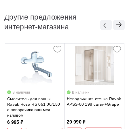
Другие предложения
интернет-магазина
В наличии
В наличии
Смеситель для ванны
Неподвижная стенка Ravak
Д
Ravak Rosa RS 051.00/150
APSS-80 198 сатин+Grape
4
с поворачивающимся
изливом
29 990 ₽
5
6 995 ₽