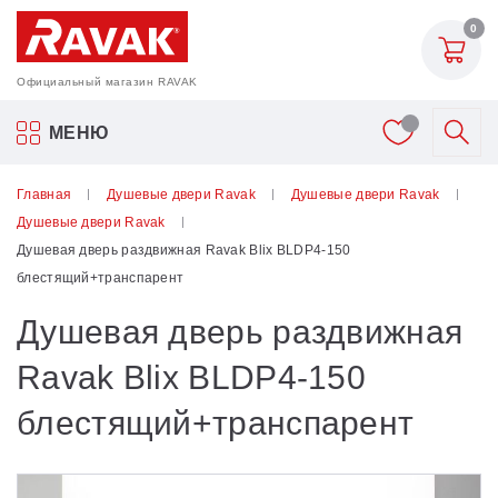
0
Официальный магазин RAVAK
Акриловые ванны Ravak
МЕНЮ
Смесители
Главная
Душевые двери Ravak
Душевые двери Ravak
Душевые двери Ravak
Шторки для ванн
Душевая дверь раздвижная Ravak Blix BLDP4-150
блестящий+транспарент
Мебель для ванной
Душевая дверь раздвижная
Аксессуары
Ravak Blix BLDP4-150
блестящий+транспарент
Унитазы и биде
Душевые двери