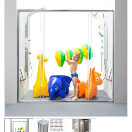
Душевые уголки
Поддоны для душа
Сиденья OVO для душевых уголков
Полотенцесушители
Гидромассаж для ванны
Душевые каналы
Умывальники
Средства ухода