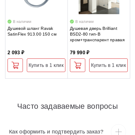
В наличии
В наличии
Душевой шланг Ravak
Душевая дверь Brilliant
С
SatinFlex 913.00 150 см
BSD2-80 тип-B
у
хром+транспарент правая
к
0
2 093 ₽
79 990 ₽
2
Купить в 1 клик
Купить в 1 клик
Часто задаваемые вопросы
Как оформить и подтвердить заказ?