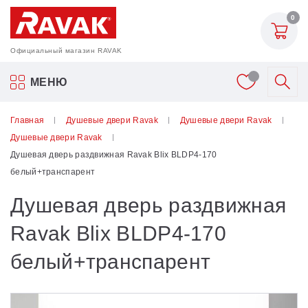
0
Официальный магазин RAVAK
Акриловые ванны Ravak
МЕНЮ
Смесители
Главная
Душевые двери Ravak
Душевые двери Ravak
Душевые двери Ravak
Шторки для ванн
Душевая дверь раздвижная Ravak Blix BLDP4-170
белый+транспарент
Мебель для ванной
Душевая дверь раздвижная
Аксессуары
Ravak Blix BLDP4-170
белый+транспарент
Унитазы и биде
Душевые двери