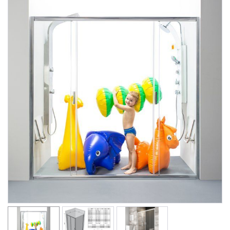
Душевые уголки
Поддоны для душа
Сиденья OVO для душевых уголков
Полотенцесушители
Гидромассаж для ванны
Душевые каналы
Умывальники
Средства ухода