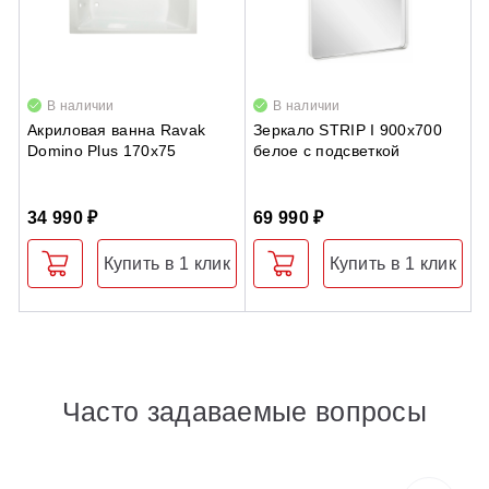
В наличии
В наличии
Акриловая ванна Ravak
Зеркало STRIP I 900x700
С
Domino Plus 170х75
белое с подсветкой
R
о
м
34 990 ₽
69 990 ₽
3
Купить в 1 клик
Купить в 1 клик
Часто задаваемые вопросы