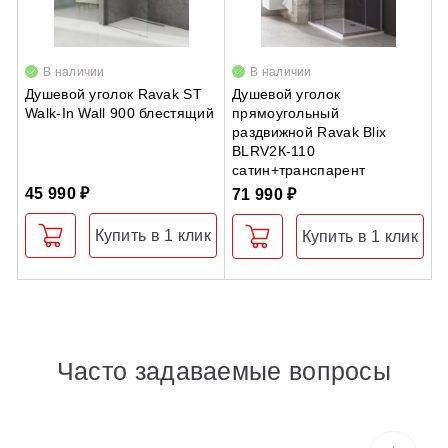
В наличии
В наличии
Душевой уголок Ravak ST
Душевой уголок
W
Walk-In Wall 900 блестящий
прямоугольный
раздвижной Ravak Blix
BLRV2К-110
сатин+транспарент
45 990 ₽
2
71 990 ₽
Купить в 1 клик
Купить в 1 клик
Часто задаваемые вопросы