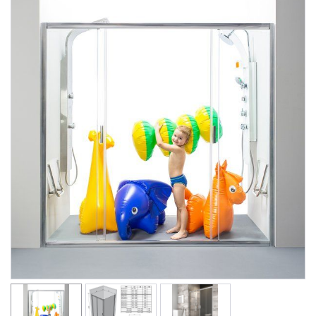
Душевые уголки
Поддоны для душа
Сиденья OVO для душевых уголков
Полотенцесушители
Гидромассаж для ванны
Душевые каналы
Умывальники
Средства ухода