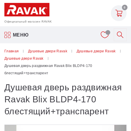
0
Официальный магазин RAVAK
Акриловые ванны Ravak
МЕНЮ
Смесители
Главная
Душевые двери Ravak
Душевые двери Ravak
Душевые двери Ravak
Шторки для ванн
Душевая дверь раздвижная Ravak Blix BLDP4-170
блестящий+транспарент
Мебель для ванной
Душевая дверь раздвижная
Аксессуары
Ravak Blix BLDP4-170
блестящий+транспарент
Унитазы и биде
Душевые двери