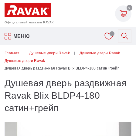
0
Официальный магазин RAVAK
Акриловые ванны Ravak
МЕНЮ
Смесители
Главная
Душевые двери Ravak
Душевые двери Ravak
Душевые двери Ravak
Шторки для ванн
Душевая дверь раздвижная Ravak Blix BLDP4-180 сатин+грейп
Душевая дверь раздвижная
Мебель для ванной
Ravak Blix BLDP4-180
Аксессуары
сатин+грейп
Унитазы и биде
Душевые двери