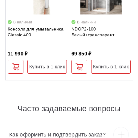
В наличии
В наличии
Консоли для умывальника
NDOP2-100
П
Classic 400
Белый+транспарент
1
11 990 ₽
69 850 ₽
1
Купить в 1 клик
Купить в 1 клик
Часто задаваемые вопросы
Как оформить и подтвердить заказ?