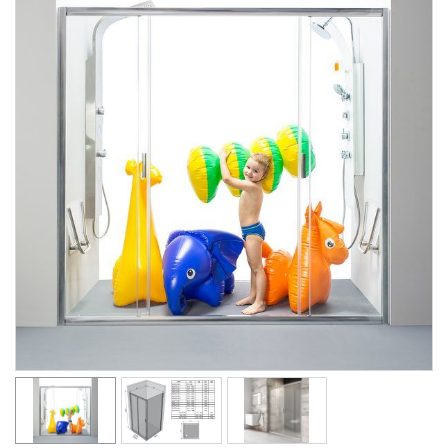
Душевые уголки
Поддоны для душа
Сиденья OVO для душевых уголков
Полотенцесушители
Гидромассаж для ванны
Душевые каналы
Умывальники
Средства ухода