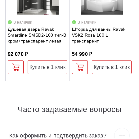
В наличии
В наличии
Душевая дверь Ravak
Шторка для ванны Ravak
С
Smartline SMSD2-100 тип-B
VSK2 Rosa 160 L
R
хром+транспарент левая
транспарент
н
92 070 ₽
54 990 ₽
5
Купить в 1 клик
Купить в 1 клик
Часто задаваемые вопросы
Как оформить и подтвердить заказ?