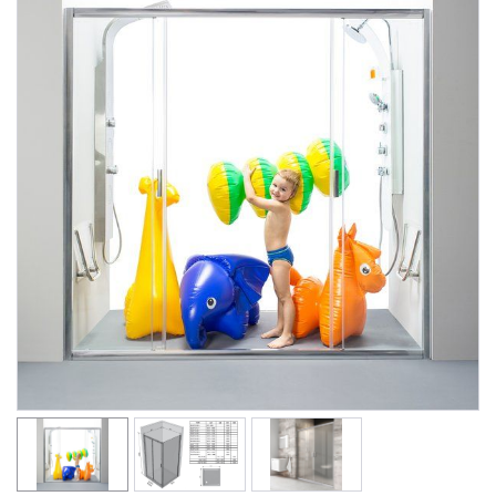
Душевые уголки
Поддоны для душа
Сиденья OVO для душевых уголков
Полотенцесушители
Гидромассаж для ванны
Душевые каналы
Умывальники
Средства ухода