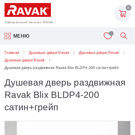
0
Официальный магазин RAVAK
Акриловые ванны Ravak
МЕНЮ
Смесители
Главная
Душевые двери Ravak
Душевые двери Ravak
Душевые двери Ravak
Шторки для ванн
Душевая дверь раздвижная Ravak Blix BLDP4-200 сатин+грейп
Душевая дверь раздвижная
Мебель для ванной
Ravak Blix BLDP4-200
Аксессуары
сатин+грейп
Унитазы и биде
Душевые двери