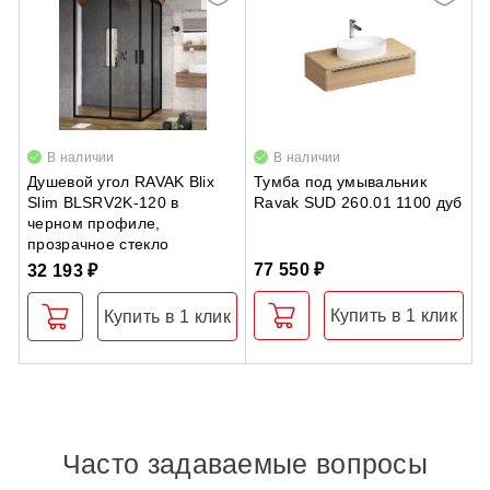
В наличии
В наличии
Душевой угол RAVAK Blix
Тумба под умывальник
Д
Slim BLSRV2K-120 в
Ravak SUD 260.01 1100 дуб
S
черном профиле,
б
прозрачное стекло
77 550 ₽
3
32 193 ₽
Купить в 1 клик
Купить в 1 клик
Часто задаваемые вопросы