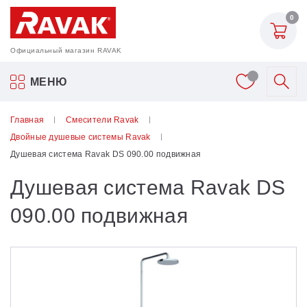
0
Официальный магазин RAVAK
Акриловые ванны Ravak
МЕНЮ
Смесители
Главная
Смесители Ravak
Двойные душевые системы Ravak
Шторки для ванн
Душевая система Ravak DS 090.00 подвижная
Душевая система Ravak DS
Мебель для ванной
090.00 подвижная
Аксессуары
Унитазы и биде
Душевые двери