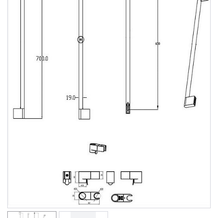
Душевые уголки
Поддоны для душа
Сиденья OVO для душевых уголков
Полотенцесушители
Гидромассаж для ванны
Душевые каналы
Умывальники
Средства ухода