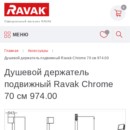
0
Официальный магазин RAVAK
Акриловые ванны Ravak
МЕНЮ
Смесители
Главная
Аксессуары
Душевой держатель подвижный Ravak Chrome 70 см 974.00
Шторки для ванн
Душевой держатель
Мебель для ванной
подвижный Ravak Chrome
70 см 974.00
Аксессуары
Унитазы и биде
Душевые двери