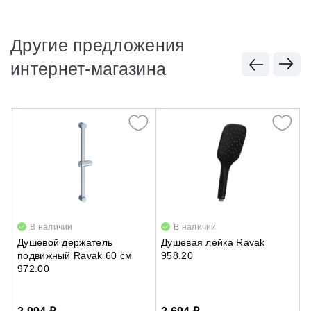
Другие предложения
интернет-магазина
В наличии
В наличии
Душевой держатель
Душевая лейка Ravak
Д
подвижный Ravak 60 см
958.20
F
972.00
н