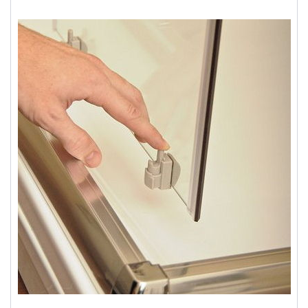
Душевые уголки
Поддоны для душа
Сиденья OVO для душевых уголков
Полотенцесушители
Гидромассаж для ванны
Душевые каналы
Умывальники
Средства ухода