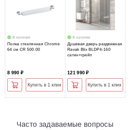
В наличии
В наличии
Полка стеклянная Chrome
Душевая дверь раздвижная
А
64 см CR 500.00
Ravak Blix BLDP4-160
F
сатин+грейп
п
Б
8 990 ₽
121 990 ₽
2
Купить в 1 клик
Купить в 1 клик
Часто задаваемые вопросы