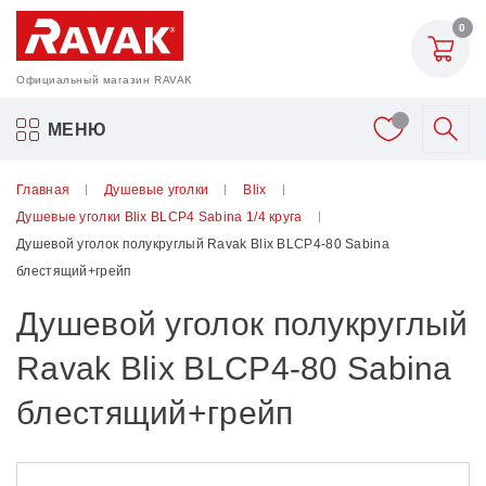
0
Официальный магазин RAVAK
Акриловые ванны Ravak
МЕНЮ
Смесители
Главная
Душевые уголки
Blix
Душевые уголки Blix BLCP4 Sabina 1/4 круга
Шторки для ванн
Душевой уголок полукруглый Ravak Blix BLCP4-80 Sabina
блестящий+грейп
Мебель для ванной
Душевой уголок полукруглый
Аксессуары
Ravak Blix BLCP4-80 Sabina
блестящий+грейп
Унитазы и биде
Душевые двери