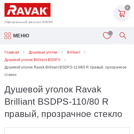
0
Официальный магазин RAVAK
Акриловые ванны Ravak
МЕНЮ
Смесители
Главная
Душевые уголки
Brilliant
Душевой уголок Brilliant BSDPS
Шторки для ванн
Душевой уголок Ravak Brilliant BSDPS-110/80 R правый, прозрачное
стекло
Мебель для ванной
Душевой уголок Ravak
Аксессуары
Brilliant BSDPS-110/80 R
правый, прозрачное стекло
Унитазы и биде
Душевые двери