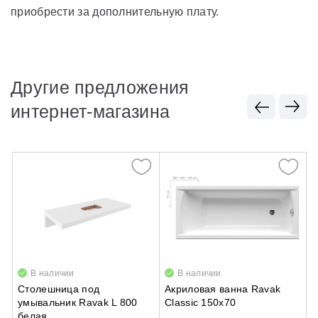
приобрести за дополнительную плату.
Другие предложения
интернет-магазина
В наличии
В наличии
Столешница под
Акриловая ванна Ravak
Т
умывальник Ravak L 800
Classic 150x70
R
белая
б