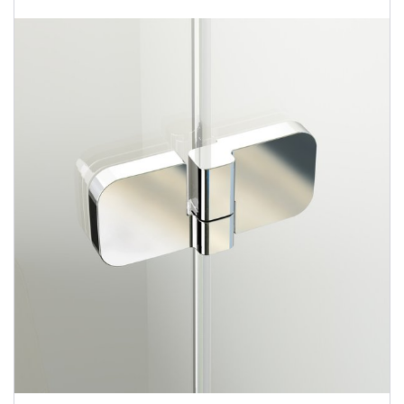
Душевые уголки
Поддоны для душа
Сиденья OVO для душевых уголков
Полотенцесушители
Гидромассаж для ванны
Душевые каналы
Умывальники
Средства ухода