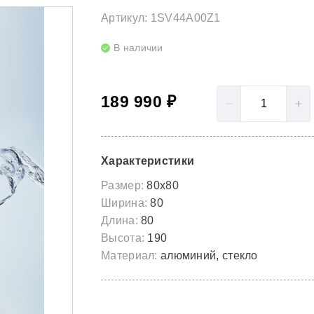
LoveStory II
Серия Solar
Артикул: 1SV44A00Z1
Полотенцесушители
NewDay
Серия Spring
В наличии
Гидромассаж для ванны
Rosa 95
Серия Susan
189 990 ₽
Rosa I
Скрытые части
Rosa II
Характеристики
Размер:
80x80
Ширина:
80
Длина:
80
Высота:
190
Материал:
алюминий, стекло