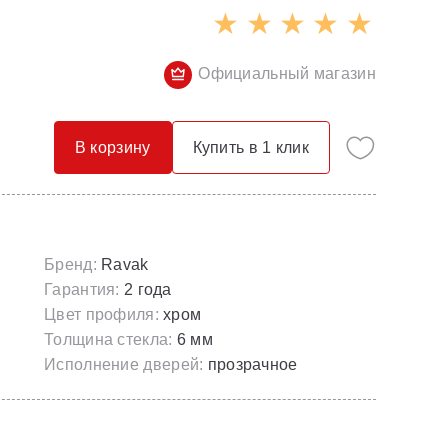
Опорные конструкции для ванн
Смесители с гигиеническим душем
Панели для ванн
Смесители скрытого монтажа
Официальный магазин
Сточные комплекты для ванн
Термостатические
Универсальные декоративные планки
В корзину
Купить в 1 клик
Бренд:
Ravak
Гарантия:
2 года
Цвет профиля:
хром
Толщина стекла:
6 мм
Исполнение дверей:
прозрачное