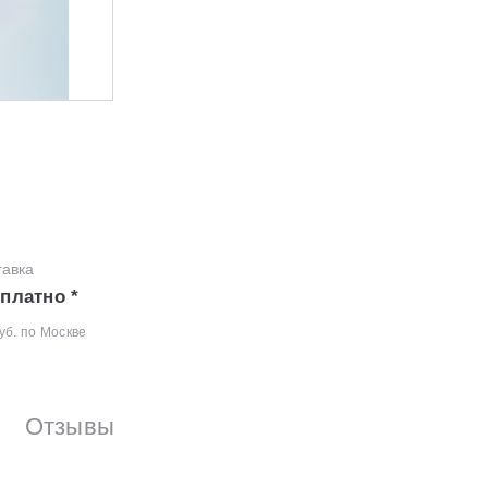
тавка
платно *
уб. по Москве
Отзывы