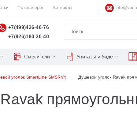
атьи
Фотогалерея
Контакты
info@vann
+7(499)426-46-76
+7(926)180-30-40
Смесители
Унитазы и биде
Classic
Серия Espirit
Кнопки слива
Chrome
евой уголок SmartLine SMSRV4
Душевой уголок Ravak пря
Душевы
Душевые двери
Domino
Серия Flat
Сиденья для унитазов
Cool
Domino Plus
Серия Freedom
Matrix
Умывал
Душевые уголки
 Ravak прямоугольн
Formy
Серия LIFE
Nexty
Средств
Поддоны для душа
Freedom
Серия Neo
Сиденья OVO для душевых
Gentiana
Серия Puri
уголков