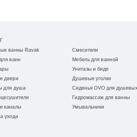
Г
вые ванны Ravak
Смесители
для ванн
Мебель для ванной
уары
Унитазы и биде
е двери
Душевые уголки
ы для душа
Сиденья OVO для душевых
нцесушители
Гидромассаж для ванны
е каналы
Умывальники
а ухода