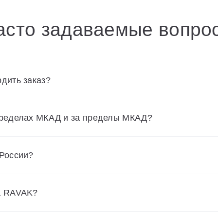
асто задаваемые вопро
дить заказ?
пределах МКАД и за пределы МКАД?
 России?
а RAVAK?