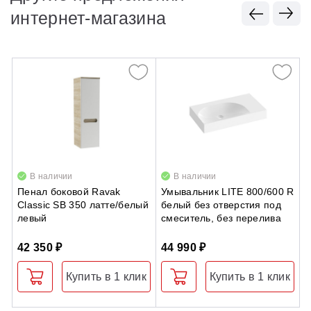
интернет-магазина
В наличии
В наличии
Пенал боковой Ravak
Умывальник LITE 800/600 R
Д
Classic SB 350 латте/белый
белый без отверстия под
A
левый
смеситель, без перелива
42 350 ₽
44 990 ₽
2
Купить в 1 клик
Купить в 1 клик