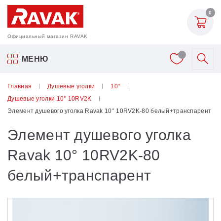
0
Официальный магазин RAVAK
Акриловые ванны Ravak
МЕНЮ
Смесители
Главная
Душевые уголки
10°
Душевые уголки 10° 10RV2K
Шторки для ванн
Элемент душевого уголка Ravak 10° 10RV2K-80 белый+транспарент
Элемент душевого уголка
Мебель для ванной
Ravak 10° 10RV2K-80
Аксессуары
белый+транспарент
Унитазы и биде
Душевые двери