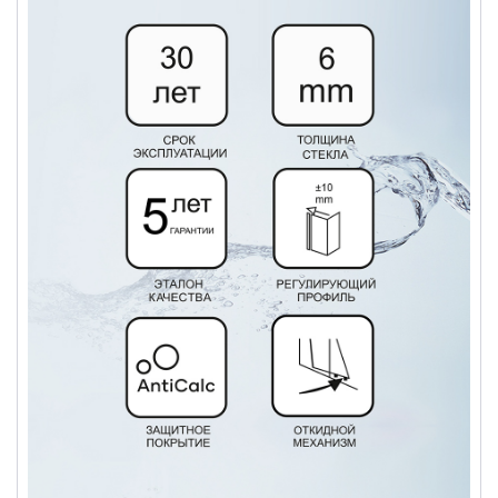
Душевые уголки
Поддоны для душа
Сиденья OVO для душевых уголков
Полотенцесушители
Гидромассаж для ванны
Душевые каналы
Умывальники
Средства ухода