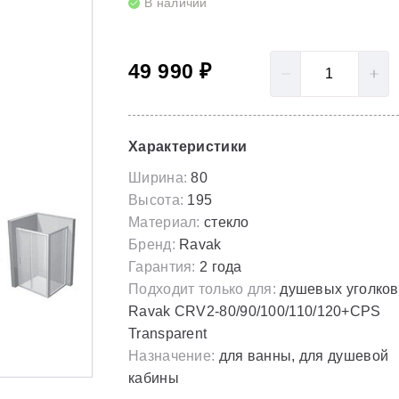
В наличии
LoveStory II
Серия Solar
Полотенцесушители
NewDay
Серия Spring
49 990 ₽
Гидромассаж для ванны
Rosa 95
Серия Susan
Rosa I
Скрытые части
Характеристики
Rosa II
Ширина:
80
Высота:
195
Материал:
стекло
Бренд:
Ravak
Гарантия:
2 года
Подходит только для:
душевых уголков
Ravak CRV2-80/90/100/110/120+CPS
Transparent
Назначение:
для ванны, для душевой
кабины