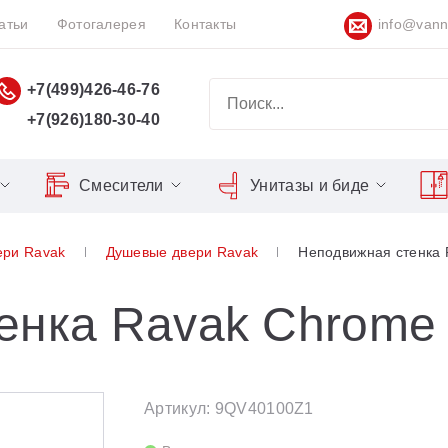
атьи
Фотогалерея
Контакты
info@vann
+7(499)426-46-76
+7(926)180-30-40
Смесители
Унитазы и биде
Classic
Серия Espirit
Кнопки слива
Chrome
ери Ravak
Душевые двери Ravak
Неподвижная стенка
Душевы
Душевые двери
Domino
Серия Flat
Сиденья для унитазов
Cool
Domino Plus
Серия Freedom
Matrix
Умывал
Душевые уголки
енка Ravak Chrome
Formy
Серия LIFE
Nexty
Средств
Поддоны для душа
Freedom
Серия Neo
Сиденья OVO для душевых
Артикул: 9QV40100Z1
Gentiana
Серия Puri
уголков