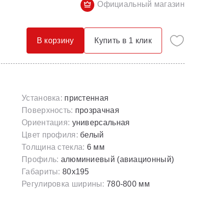
Официальный магазин
Опорные конструкции для ванн
Смесители с гигиеническим душем
Панели для ванн
Смесители скрытого монтажа
В корзину
Купить в 1 клик
Сточные комплекты для ванн
Термостатические
Универсальные декоративные планки
Установка:
пристенная
Поверхность:
прозрачная
Ориентация:
универсальная
Цвет профиля:
белый
Толщина стекла:
6 мм
Профиль:
алюминиевый (авиационный)
Габариты:
80х195
Регулировка ширины:
780-800 мм