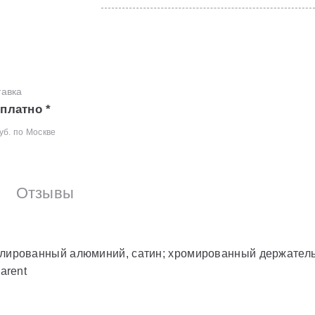
тавка
платно *
уб. по Москве
Отзывы
полированный алюминий, сатин; хромированный держател
arent