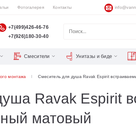
атьи
Фотогалерея
Контакты
info@vann
+7(499)426-46-76
+7(926)180-30-40
Смесители
Унитазы и биде
Classic
Серия Espirit
Кнопки слива
Chrome
ого монтажа
Смеситель для душа Ravak Espirit встраивае
Душевы
Душевые двери
Domino
Серия Flat
Сиденья для унитазов
Cool
Domino Plus
Серия Freedom
Matrix
Умывал
Душевые уголки
уша Ravak Espirit 
Formy
Серия LIFE
Nexty
Средств
Поддоны для душа
рный матовый
Freedom
Серия Neo
Сиденья OVO для душевых
Gentiana
Серия Puri
уголков