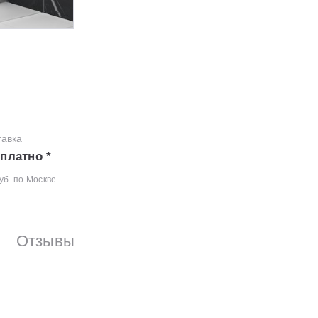
тавка
платно *
уб. по Москве
Отзывы