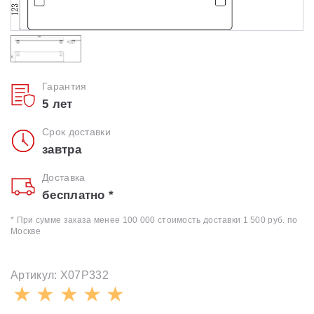
Душевые уголки
Поддоны для душа
Гарантия
Сиденья OVO для душевых уголков
5 лет
Срок доставки
Полотенцесушители
завтра
Гидромассаж для ванны
Доставка
бесплатно *
Душевые каналы
* При сумме заказа менее 100 000 стоимость доставки 1 500 руб. по
Москве
Умывальники
Артикул: X07P332
Средства ухода