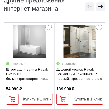
Другие предложения
интернет-магазина
В наличии
В наличии
Шторка для ванны Ravak
Душевой уголок Ravak
Д
CVS2-100
Brilliant BSDPS-100/80 R
п
белый+транспарент левая
правый, прозрачное стекло
р
B
54 990 ₽
139 990 ₽
8
Купить в 1 клик
Купить в 1 клик