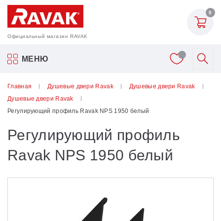
0
Официальный магазин RAVAK
Акриловые ванны Ravak
МЕНЮ
Смесители
Главная
Душевые двери Ravak
Душевые двери Ravak
Душевые двери Ravak
Шторки для ванн
Регулирующий профиль Ravak NPS 1950 белый
Регулирующий профиль
Мебель для ванной
Ravak NPS 1950 белый
Аксессуары
Унитазы и биде
Душевые двери