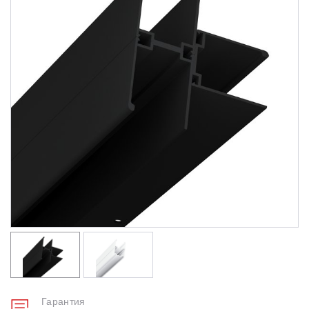
Душевые уголки
Поддоны для душа
Сиденья OVO для душевых уголков
Полотенцесушители
Гидромассаж для ванны
Душевые каналы
Умывальники
Средства ухода
Гарантия