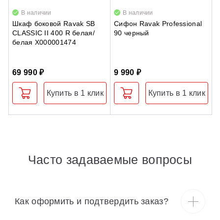
В наличии
В наличии
Шкаф боковой Ravak SB
Сифон Ravak Professional
П
CLASSIC II 400 R белая/
90 черный
S
белая X000001474
п
69 990 ₽
9 990 ₽
9
Купить в 1 клик
Купить в 1 клик
Часто задаваемые вопросы
Как оформить и подтвердить заказ?