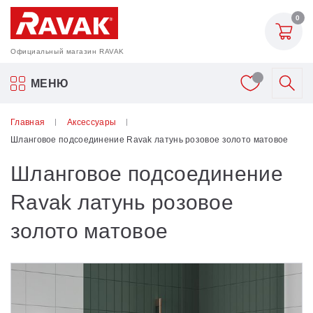
0
Официальный магазин RAVAK
Акриловые ванны Ravak
МЕНЮ
Смесители
Главная
Аксессуары
Шланговое подсоединение Ravak латунь розовое золото матовое
Шторки для ванн
Шланговое подсоединение
Мебель для ванной
Ravak латунь розовое
золото матовое
Аксессуары
Унитазы и биде
Душевые двери