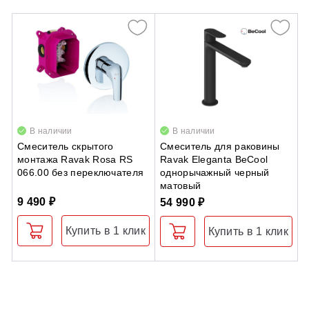
В наличии
В наличии
Смеситель скрытого
Смеситель для раковины
Д
монтажа Ravak Rosa RS
Ravak Eleganta BeCool
R
066.00 без переключателя
однорычажный черный
б
матовый
9 490 ₽
9
54 990 ₽
Купить в 1 клик
Купить в 1 клик