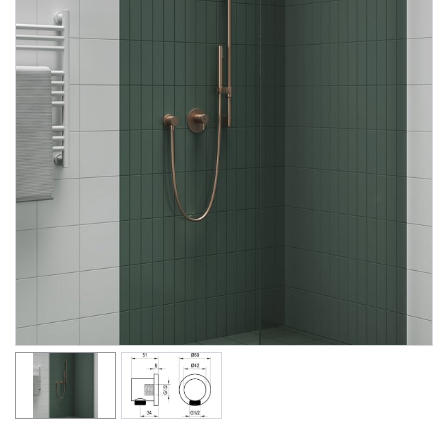
Душевые уголки
Поддоны для душа
Сиденья OVO для душевых уголков
Полотенцесушители
Гидромассаж для ванны
Душевые каналы
Умывальники
Средства ухода