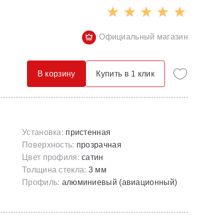
Опорные конструкции для ванн
Смесители с гигиеническим душем
Панели для ванн
Смесители скрытого монтажа
Официальный магазин
Сточные комплекты для ванн
Термостатические
Универсальные декоративные планки
В корзину
Купить в 1 клик
Установка:
пристенная
Поверхность:
прозрачная
Цвет профиля:
сатин
Толщина стекла:
3 мм
Профиль:
алюминиевый (авиационный)