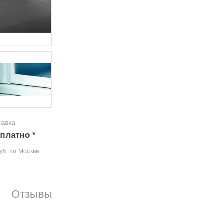
тавка
платно *
уб. по Москве
Отзывы