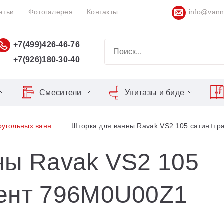
атьи
Фотогалерея
Контакты
info@vann
+7(499)426-46-76
+7(926)180-30-40
Смесители
Унитазы и биде
Classic
Серия Espirit
Кнопки слива
Chrome
оугольных ванн
Шторка для ванны Ravak VS2 105 сатин+т
Душевы
Душевые двери
Domino
Серия Flat
Сиденья для унитазов
Cool
Domino Plus
Серия Freedom
Matrix
Умывал
Душевые уголки
ны Ravak VS2 105
Formy
Серия LIFE
Nexty
Средств
Поддоны для душа
ент 796M0U00Z1
Freedom
Серия Neo
Сиденья OVO для душевых
Gentiana
Серия Puri
уголков