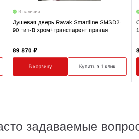
В наличии
Душевая дверь Ravak Smartline SMSD2-
90 тип-B хром+транспарент правая
89 870 ₽
В корзину
Купить в 1 клик
асто задаваемые вопро