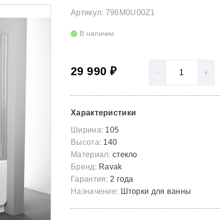
LoveStory II
Серия Solar
Артикул: 796M0U00Z1
Полотенцесушители
NewDay
Серия Spring
В наличии
Гидромассаж для ванны
Rosa 95
Серия Susan
29 990 ₽
Rosa I
Скрытые части
Rosa II
Характеристики
Ширина:
105
Высота:
140
Материал:
стекло
Бренд:
Ravak
Гарантия:
2 года
Назначение:
Шторки для ванны