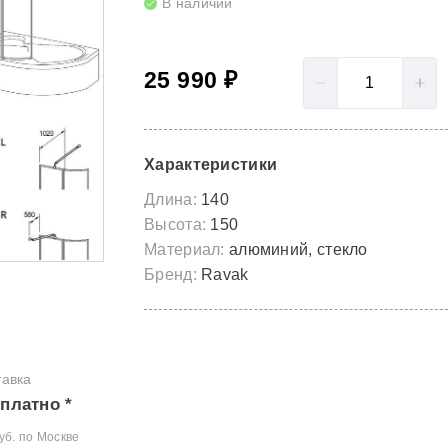
В наличии
LoveStory II
Серия Solar
Полотенцесушители
NewDay
Серия Spring
25 990 ₽
Гидромассаж для ванны
Rosa 95
Серия Susan
Rosa I
Скрытые части
Характеристики
Rosa II
Длина:
140
Высота:
150
Материал:
алюминий, стекло
Бренд:
Ravak
тавка
платно *
уб. по Москве