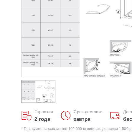
Аксессуары
Avocado
Серия Chrome
BeHappy II
Серия Chrome II
Унитазы и биде
Campanula II
Серия Classic
Chrome
Серия Eleganta
City
Гарантия
Срок доставки
Дос
2 года
завтра
бес
* При сумме заказа менее 100 000 стоимость доставки 1 500 р