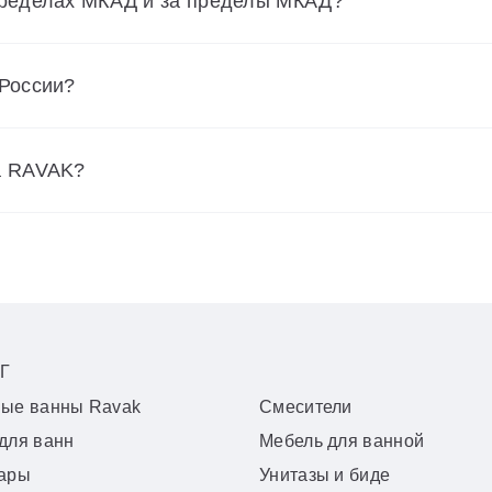
пределах МКАД и за пределы МКАД?
 России?
а RAVAK?
Г
вые ванны Ravak
Смесители
для ванн
Мебель для ванной
уары
Унитазы и биде