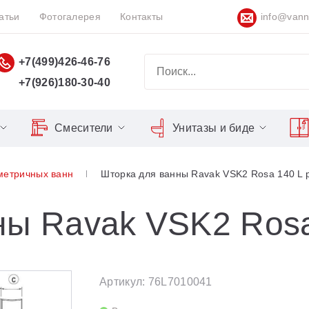
атьи
Фотогалерея
Контакты
info@vann
+7(499)426-46-76
+7(926)180-30-40
Смесители
Унитазы и биде
Classic
Серия Espirit
Кнопки слива
Chrome
метричных ванн
Шторка для ванны Ravak VSK2 Rosa 140 L 
Душевы
Душевые двери
Domino
Серия Flat
Сиденья для унитазов
Cool
Domino Plus
Серия Freedom
Matrix
Умывал
Душевые уголки
ны Ravak VSK2 Rosa
Formy
Серия LIFE
Nexty
Средств
Поддоны для душа
Freedom
Серия Neo
Сиденья OVO для душевых
Артикул: 76L7010041
Gentiana
Серия Puri
уголков