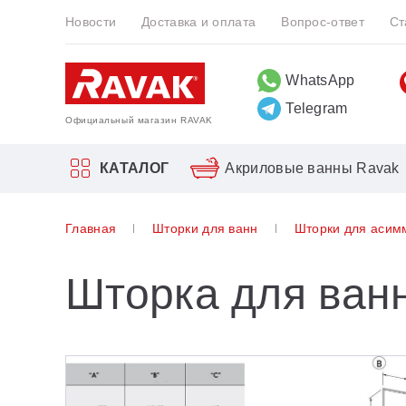
Новости
Доставка и оплата
Вопрос-ответ
Ст
WhatsApp
Telegram
Официальный магазин RAVAK
КАТАЛОГ
Акриловые ванны Ravak
Прямоугольные
Врезные смесители для ванн
Биде
10°
Главная
Шторки для ванн
Шторки для асим
Акриловые ванны Ravak
Угловые
Двойные душевые системы Ravak
Инсталляция для унитазов и биде
Blix
Асимметричные
Душевые гарнитуры
Blix Slim
Смесители
Шторка для ван
Отдельностоящие
Отдельностоящие
Brilliant
Шторки для ванн
10°
Серия 10 °
Мебель для ванной
Asymmetric
Серия 10 ° Free