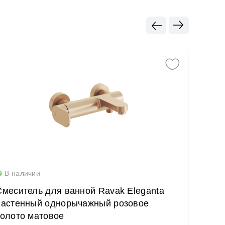
В наличии
В нал
Смеситель для ванной Ravak Eleganta
Опция
настенный однорычажный розовое
золото матовое