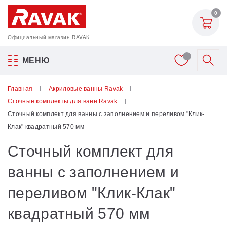
0
Официальный магазин RAVAK
Акриловые ванны Ravak
МЕНЮ
Смесители
Главная
Акриловые ванны Ravak
Сточные комплекты для ванн Ravak
Шторки для ванн
Сточный комплект для ванны с заполнением и переливом "Клик-
Клак" квадратный 570 мм
Мебель для ванной
Сточный комплект для
Аксессуары
ванны с заполнением и
переливом "Клик-Клак"
Унитазы и биде
квадратный 570 мм
Душевые двери