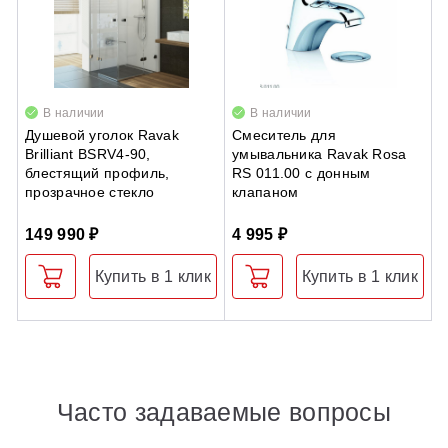
В наличии
В наличии
Душевой уголок Ravak
Смеситель для
Д
Brilliant BSRV4-90,
умывальника Ravak Rosa
S
блестящий профиль,
RS 011.00 с донным
б
прозрачное стекло
клапаном
с
149 990 ₽
4 995 ₽
6
Купить в 1 клик
Купить в 1 клик
Часто задаваемые вопросы