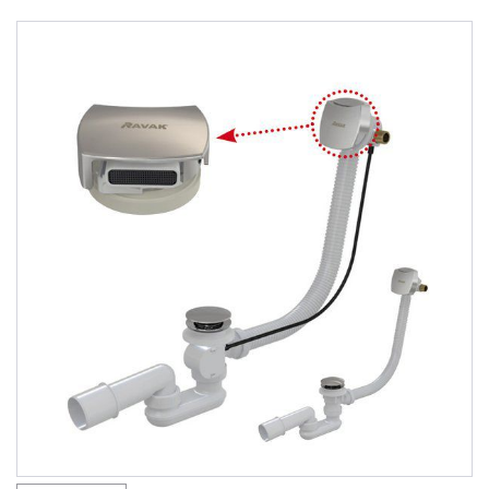
Душевые уголки
Поддоны для душа
Сиденья OVO для душевых уголков
Полотенцесушители
Гидромассаж для ванны
Душевые каналы
Умывальники
Средства ухода