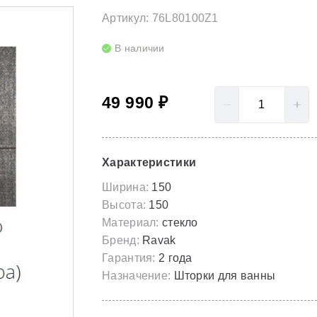
LoveStory II
Серия Solar
Артикул: 76L80100Z1
Полотенцесушители
NewDay
Серия Spring
В наличии
Гидромассаж для ванны
Rosa 95
Серия Susan
49 990 ₽
Rosa I
Скрытые части
Rosa II
Характеристики
Ширина:
150
Высота:
150
Материал:
стекло
Бренд:
Ravak
Гарантия:
2 года
Назначение:
Шторки для ванны