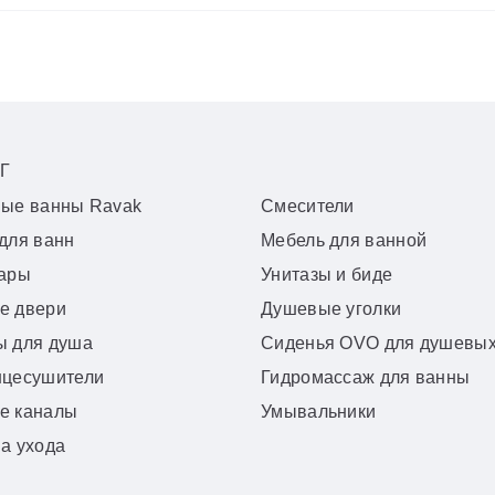
Г
вые ванны Ravak
Смесители
для ванн
Мебель для ванной
уары
Унитазы и биде
е двери
Душевые уголки
ы для душа
Сиденья OVO для душевых
нцесушители
Гидромассаж для ванны
е каналы
Умывальники
а ухода