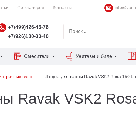
атьи
Фотогалерея
Контакты
info@vann
+7(499)426-46-76
+7(926)180-30-40
Смесители
Унитазы и биде
Classic
Серия Espirit
Кнопки слива
Chrome
метричных ванн
Шторка для ванны Ravak VSK2 Rosa 150 L 
Душевы
Душевые двери
Domino
Серия Flat
Сиденья для унитазов
Cool
Domino Plus
Серия Freedom
Matrix
Умывал
Душевые уголки
ны Ravak VSK2 Rosa
Formy
Серия LIFE
Nexty
Средств
Поддоны для душа
Freedom
Серия Neo
Сиденья OVO для душевых
Gentiana
Серия Puri
уголков