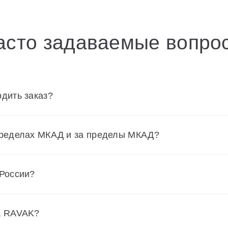
асто задаваемые вопро
дить заказ?
пределах МКАД и за пределы МКАД?
 России?
а RAVAK?