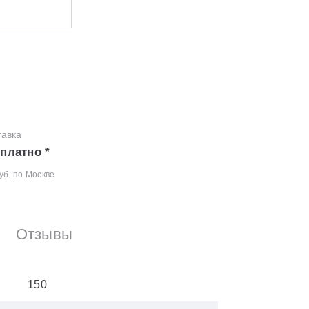
тавка
платно *
уб. по Москве
Отзывы
150