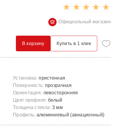
Опорные конструкции для ванн
Смесители с гигиеническим душем
Панели для ванн
Смесители скрытого монтажа
Официальный магазин
Сточные комплекты для ванн
Термостатические
Универсальные декоративные планки
В корзину
Купить в 1 клик
Установка:
пристенная
Поверхность:
прозрачная
Ориентация:
левосторонняя
Цвет профиля:
белый
Толщина стекла:
3 мм
Профиль:
алюминиевый (авиационный)